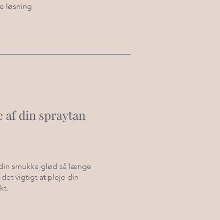
te løsning
e af din spraytan
 din smukke glød så længe
det vigtigt at pleje din
kt.