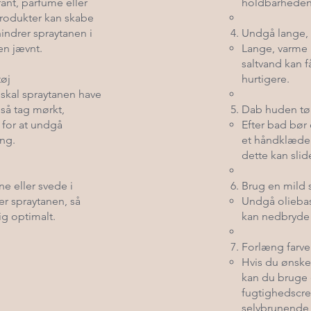
ant, parfume eller
holdbarheden 
rodukter kan skabe
hindrer spraytanen i
Undgå lange,
en jævnt.
Lange, varme 
saltvand kan få
tøj
hurtigere.
skal spraytanen have
, så tag mørkt,
Dab huden tø
 for at undgå
Efter bad bør
ng.
et håndklæde i
dette kan slid
e eller svede i
Brug en mild
er spraytanen, så
Undgå oliebas
ig optimalt.
kan nedbryde 
Forlæng farve
Hvis du ønsker
kan du bruge 
fugtighedscr
selvbrunende 