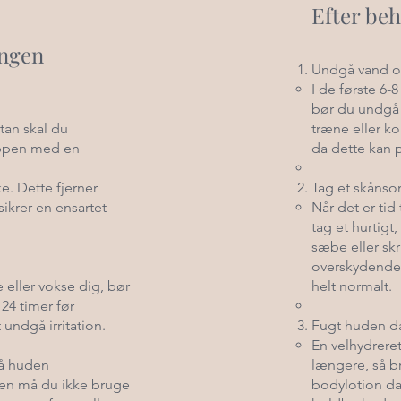
Efter be
ingen
Undgå vand o
I de første 6-
bør du undgå 
tan skal du
træne eller k
oppen med en
da dette kan p
e. Dette fjerner
Tag et skånso
ikrer en ensartet
Når det er tid 
tag et hurtigt
sæbe eller sk
overskydende f
 eller vokse dig, bør
helt normalt.
24 timer før
undgå irritation.
Fugt huden da
En velhydrere
å huden
længere, så b
en må du ikke bruge
bodylotion da