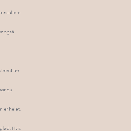
konsultere
er også
stremt tør
bør du
n er helet,
 glød. Hvis