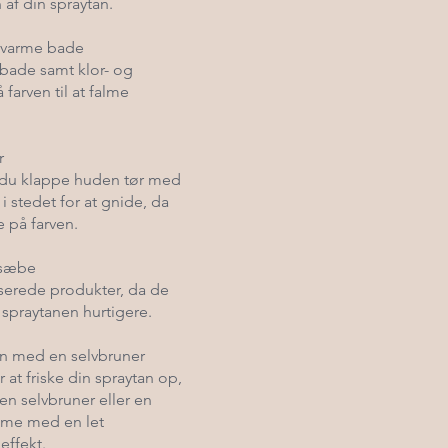
af din spraytan.
 varme bade
bade samt klor- og
 farven til at falme
r
 du klappe huden tør med
 stedet for at gnide, da
e på farven.
 sæbe
erede produkter, da de
spraytanen hurtigere.
n med en selvbruner
 at friske din spraytan op,
en selvbruner eller en
eme med en let
effekt.