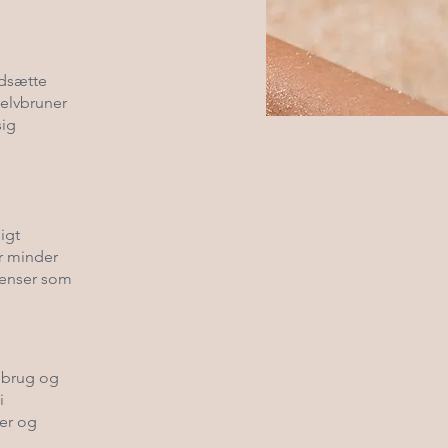
udsætte
selvbruner
sig
igt
r minder
ienser som
 brug og
i
der og