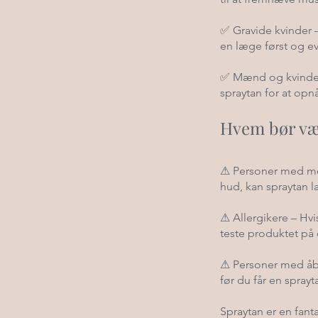
✅ Gravide kvinder –
en læge først og e
✅ Mænd og kvinder 
spraytan for at opn
Hvem bør væ
⚠ Personer med mege
hud, kan spraytan 
⚠ Allergikere – Hvi
teste produktet på 
⚠ Personer med åbne
før du får en sprayt
Spraytan er en fant