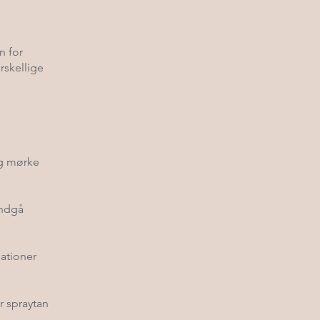
n for
rskellige
og mørke
undgå
mationer
 spraytan