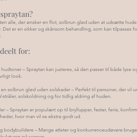
 spraytan?
ten alle, der ønsker en flot, solbrun glød uden at udsætte hude
r. Det er en sikker og skånsom behandling, som kan tilpasses fo
.
deelt for:
hudtoner – Spraytan kan justeres, så den passer til både lyse 
rligt look.
n solbrun glød uden solskader – Perfekt til personer, der vil 
stråler, solskoldning og for tidlig aldring af huden.
r – Spraytan er populært op til bryllupper, fester, ferie, konfir
heder, hvor man vil se ekstra godt ud.
g bodybuildere – Mange atleter og konkurrenceudøvere bruger
skulaturen på scenen.