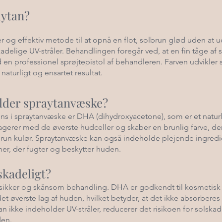
aytan?
er og effektiv metode til at opnå en flot, solbrun glød uden at 
adelige UV-stråler. Behandlingen foregår ved, at en fin tåge af 
n professionel sprøjtepistol af behandleren. Farven udvikler 
 naturligt og ensartet resultat.
lder spraytanvæske?
ns i spraytanvæske er DHA (dihydroxyacetone), som er et naturl
agerer med de øverste hudceller og skaber en brunlig farve, de
brun kulør. Spraytanvæske kan også indeholde plejende ingred
ner, der fugter og beskytter huden.
skadeligt?
n sikker og skånsom behandling. DHA er godkendt til kosmetisk
et øverste lag af huden, hvilket betyder, at det ikke absorberes 
n ikke indeholder UV-stråler, reducerer det risikoen for solska
den.