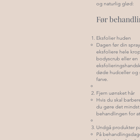
og naturlig glød:
Før behandl
Eksfolier huden
Dagen før din spray
eksfoliere hele kr
bodyscrub eller en
eksfolieringshandsk
døde hudceller og s
farve.
Fjern uønsket hår
Hvis du skal barbere
du gøre det mindst 
behandlingen for at 
Undgå produkter p
På behandlingsdag