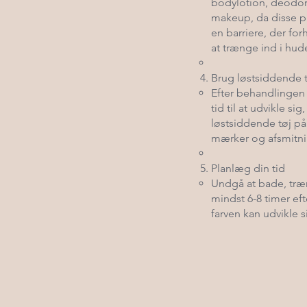
bodylotion, deodor
makeup, da disse p
en barriere, der for
at trænge ind i hud
Brug løstsiddende 
Efter behandlingen 
tid til at udvikle sig
løstsiddende tøj på
mærker og afsmitni
Planlæg din tid
Undgå at bade, træn
mindst 6-8 timer eft
farven kan udvikle s