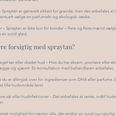
 Spraytan er generelt sikkert for gravide, men det anbefales at 
ventuelt vælge en parfumefri og økologisk væske.
– Spraytan er ikke kun for kvinder – flere og flere mænd vælg
å en sund glød.
re forsigtig med spraytan?
t tør eller skadet hud – Hvis du har eksem, psoriasis eller ek
lægge sig ujævnt. En konsultation med behandleren anbefales.
s du er allergisk over for ingredienser som DHA eller parfume, 
et lille hudområde først.
 sår eller hudinfektioner – Det anbefales at vente, indtil hude
an.
astisk mulighed for næsten alle, der ønsker en sund og naturlig