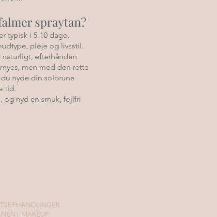
falmer spraytan?
r typisk i 5-10 dage,
udtype, pleje og livsstil.
 naturligt, efterhånden
rnyes, men med den rette
n du nyde din solbrune
 tid.
, og nyd en smuk, fejlfri
TSBEHANDLINGER
ANENT MAKEUP