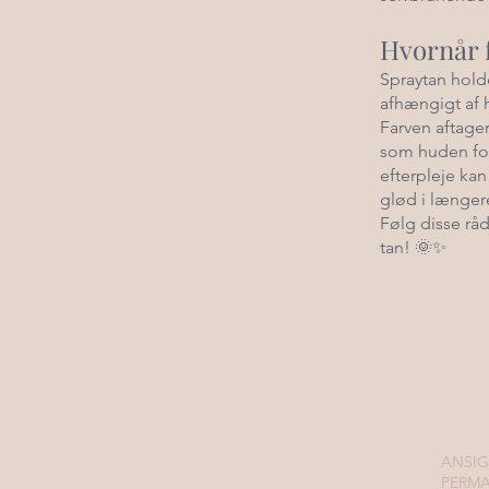
Hvornår 
Spraytan holde
afhængigt af h
Farven aftager
som huden fo
efterpleje ka
glød i længere
Følg disse råd
tan! 🌞✨
ANSIG
PERM