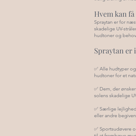
Hvem kan få
Spraytan er for næs
skadelige UV-stråle
hudtoner og behov
Spraytan er i
✅ Alle hudtyper og 
hudtoner for et natu
✅ Dem, der ønsker e
solens skadelige UV-
✅ Særlige lejlighede
eller andre begiven
✅ Sportsudøvere o
til at fremhæve mu