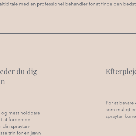
du altid tale med en professionel behandler for at finde den beds
eder du dig
Efterplej
an
For at bevare
som muligt er 
e og mest holdbare
spraytan korre
gt at forberede
 din spraytan-
sse trin for en jævn