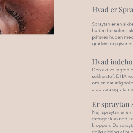
Hvad er Spr
Spraytan er en sikk
huden for solens sk
påføres huden med e
gradvist og giver et
Hvad indeho
Den aktive ingredie
sukkerstof. DHA re
om en naturlig sol
aloe vera og vitami
Er spraytan 
Nej, spraytan er e
trænger kun ned i d
kroppen. Da sprayta
tidlig aldring af hu