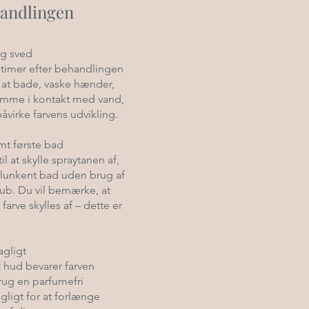
handlingen
g sved
8 timer efter behandlingen
at bade, vaske hænder,
omme i kontakt med vand,
åvirke farvens udvikling.
mt første bad
til at skylle spraytanen af,
, lunkent bad uden brug af
rub. Du vil bemærke, at
arve skylles af – dette er
gligt
t hud bevarer farven
rug en parfumefri
gligt for at forlænge