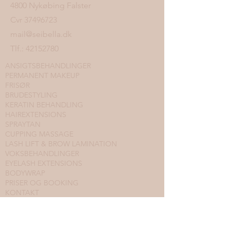
4800 Nykøbing Falster
Cvr
37496723
mail@seibella.dk
Tlf.:
42152780
ANSIGTSBEHANDLINGER
PERMANENT MAKEUP
FRISØR
BRUDESTYLING
KERATIN BEHANDLING
HAIREXTENSIONS
SPRAYTAN
CUPPING MASSAGE
LASH LIFT & BROW LAMINATION
VOKSBEHANDLINGER
EYELASH EXTENSIONS
BODYWRAP
PRISER OG BOOKING
KONTAKT
PRIVATLIVSPOLITIK